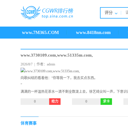
评分
评分
www.7M365.COM
www.8418nn.com
评测
www.3730109.com,www.51335m.com,
2026/8/7 | 作者：admin
向歌纠结的看着他：“你等我一下，我去买点东西。
”
满满的一杯温热花茶水一滴不剩全数泼上去，徐艺绮尖叫一声，下意识
0
给力
0
求卡
体育赛事