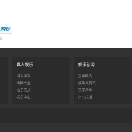
分
真人娱乐
娱乐新闻
捕鱼游戏
宝典国内
棋牌大全
娱乐城资讯
电子竞技
玩家聚焦
娱乐中心
产业报道