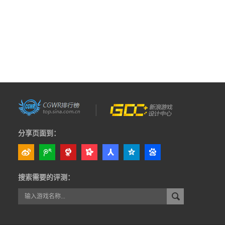
|
分享页面到：
搜索需要的评测：