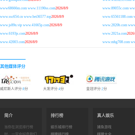
www68666m.com www.11190ss.com
2026/8/9
www.89055c.com ww
www.ssc654.cn www.bet36577.top
2026/8/9
www.65561188.com w
www.js89n.vip www.41665p.com
2026/8/9
www.2820b.com www
www.6193js.com
2026/8/9
www.2021a.com
2026/
www.42003.com
2026/8/9
www.mhg708.com ww
其他媒体评分
威尼斯人评分:
8
分
大发评分:
4
分
皇冠评分:
2
分
简介
排行榜
真人娱乐
当你在浏览排行榜
娱乐城排行榜
捕鱼游戏
时，一定会好奇我们
棋牌排行榜
棋牌大全