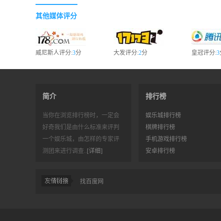
其他媒体评分
威尼斯人评分:
3
分
大发评分:
2
分
皇冠评分:
3
简介
排行榜
当你在浏览排行榜时，一定会
娱乐城排行榜
好奇我们是由什么标准来评判
棋牌排行榜
一个娱乐城，由怎样的专家评
手机游戏排行榜
测团来进行调查..
[详细]
安卓排行榜
找百度网