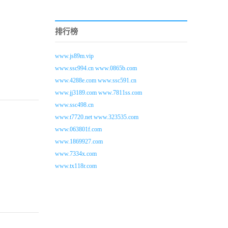
排行榜
www.js89m.vip
www.ssc994.cn www.0865b.com
www.4288e.com www.ssc591.cn
www.jj3189.com www.7811ss.com
www.ssc498.cn
www.t7720.net www.323535.com
www.063801f.com
www.1869927.com
www.7334x.com
www.tx118r.com