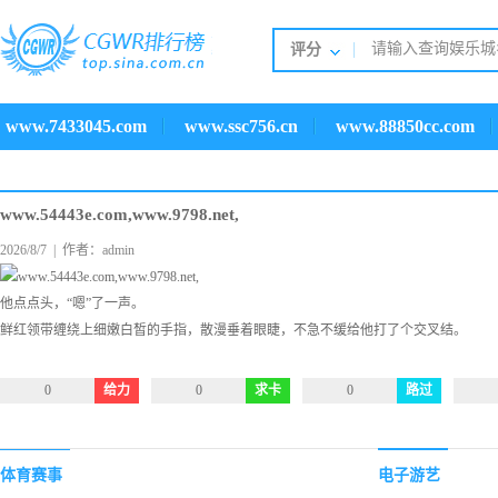
评分
评分
www.7433045.com
www.ssc756.cn
www.88850cc.com
评测
www.54443e.com,www.9798.net,
2026/8/7 | 作者：admin
他点点头，“嗯”了一声。
鲜红领带缠绕上细嫩白皙的手指，散漫垂着眼睫，不急不缓给他打了个交叉结。
0
给力
0
求卡
0
路过
体育赛事
电子游艺