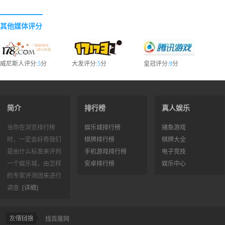
其他媒体评分
威尼斯人评分:
5
分
大发评分:
5
分
皇冠评分:
9
分
简介
排行榜
真人娱乐
当你在浏览排行榜
娱乐城排行榜
捕鱼游戏
时，一定会好奇我们
棋牌排行榜
棋牌大全
是由什么标准来评判
手机游戏排行榜
电子竞技
一个娱乐城，由怎样
安卓排行榜
娱乐中心
的专家评测团来进行
调查..
[详细]
找百度网