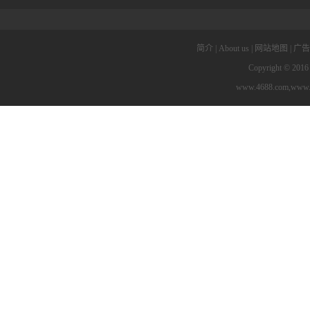
简介
|
About us
|
网站地图
|
广告
Copyright © 2016 
www.4688.com,www