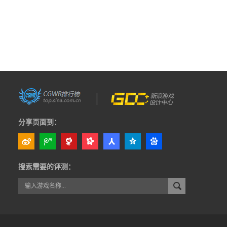
|
分享页面到：
搜索需要的评测：