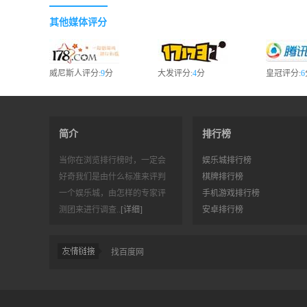
其他媒体评分
威尼斯人评分:
9
分
大发评分:
4
分
皇冠评分:
6
简介
排行榜
当你在浏览排行榜时，一定会
娱乐城排行榜
好奇我们是由什么标准来评判
棋牌排行榜
一个娱乐城，由怎样的专家评
手机游戏排行榜
测团来进行调查..
[详细]
安卓排行榜
找百度网