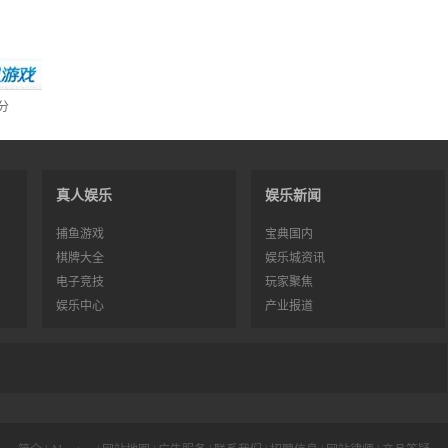
分
真人娱乐
娱乐新闻
捕鱼游戏
宝典国内
棋牌大全
娱乐城资讯
电子竞技
玩家聚焦
娱乐中心
产业报道