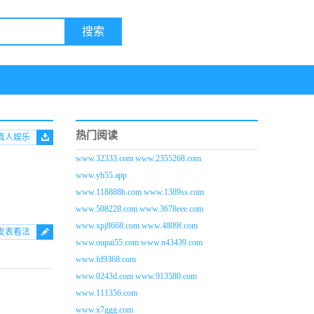
搜索
热门阅读
真人娱乐
www.32333.com www.2355268.com
www.yh55.app
www.118888b.com www.1389ss.com
www.508228.com www.3678eee.com
www.xpj8668.com www.4809f.com
发表看法
www.oupai55.com www.n43439.com
www.fd9368.com
www.0243d.com www.913580.com
www.111356.com
www.x7ggg.com