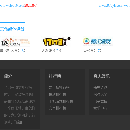
www.ule610.com
2026/8/7
www.975yh.com www
其他媒体评分
威尼斯人评分:
8
分
大发评分:
7
分
皇冠评分:
7
分
简介
排行榜
真人娱乐
当你在浏览排行榜
娱乐城排行榜
捕鱼游戏
时，一定会好奇我们
棋牌排行榜
棋牌大全
是由什么标准来评判
手机游戏排行榜
电子竞技
一个娱乐城，由怎样
安卓排行榜
娱乐中心
的专家评测团来进行
调查..
[详细]