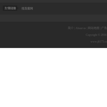
找百度网
简介
|
About us
|
网站地图
|
广告
Copyright © 2016 
www.j6175.