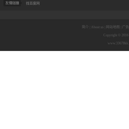
找百度网
简介
|
About us
|
网站地图
|
广告
Copyright © 2016 
www.33678kk