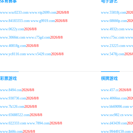
体育赛事
电子游艺
www.wxc0233.com www.vip2699.com
2026/8/8
www.55818j.com
2026
www.84183355.com www.g9919.com
2026/8/8
www.68666p.com
202
www.0622y.com
2026/8/8
www.4932t.com www
www.3066ttt.com www.c75gd.com
2026/8/8
www.c75sc.com www.
www.40818g.com
2026/8/8
www.23225.com www.
www.yc8116.com www.v5429.com
2026/8/8
www.5478j.com
2026/
彩票游戏
棋牌游戏
www.8494.con
2026/8/8
www.457.cc
2026/8/8
www.930736.com
2026/8/8
www.4066nn.com
202
www.7k126.com
2026/8/8
www.bb69096.com w
www.65688522.com
2026/8/8
www.ssc982.cn www.
www.022333.com www.7894.com
2026/8/8
www.d43439.com
202
www.lh66t.com
2026/8/8
www.99449159.com 