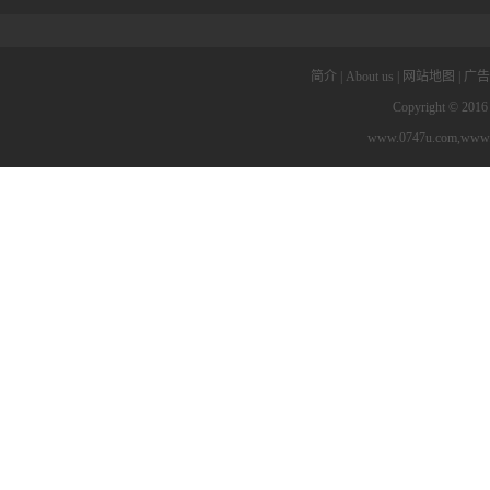
简介
|
About us
|
网站地图
|
广告
Copyright © 2016 
www.0747u.com,www