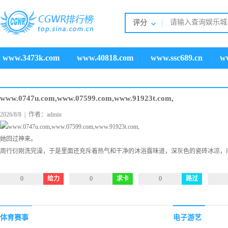
评分
评分
www.3473k.com
www.40818.com
www.ssc689.cn
w
评测
www.0747u.com,www.07599.com,www.91923t.com,
2026/8/8 | 作者：admin
她回过神来。
周行衍刚洗完澡，于是里面还充斥着热气和干净的沐浴露味道，深灰色的瓷砖冰凉，
0
给力
0
求卡
0
路过
体育赛事
电子游艺