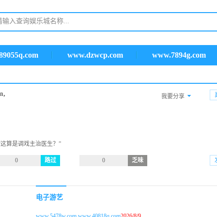
89055q.com
www.dzwcp.com
www.7894g.com
m,
我要分享
新浪微博
这算是调戏主治医生？”
0
路过
0
乏味
电子游艺
www.5478w.com www.40818q.com
2026/8/9