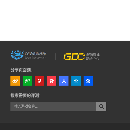
|
分享页面到：
搜索需要的评测：