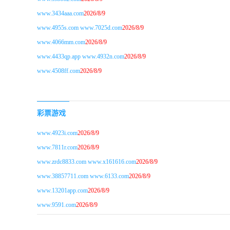
www.3434aaa.com
2026/8/9
www.4955s.com www.7025d.com
2026/8/9
www.4066mm.com
2026/8/9
www.4433qp.app www.4932n.com
2026/8/9
www.4508ff.com
2026/8/9
彩票游戏
www.4923i.com
2026/8/9
www.7811r.com
2026/8/9
www.zrdc8833.com www.x161616.com
2026/8/9
www.38857711.com www.6133.com
2026/8/9
www.13201app.com
2026/8/9
www.9591.com
2026/8/9