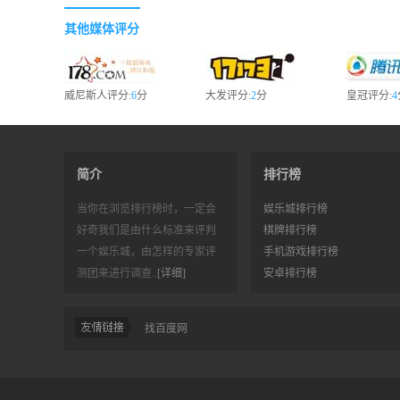
其他媒体评分
威尼斯人评分:
6
分
大发评分:
2
分
皇冠评分:
4
简介
排行榜
当你在浏览排行榜时，一定会
娱乐城排行榜
好奇我们是由什么标准来评判
棋牌排行榜
一个娱乐城，由怎样的专家评
手机游戏排行榜
测团来进行调查..
[详细]
安卓排行榜
找百度网