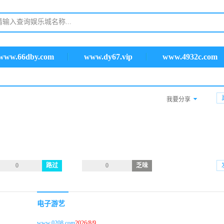
www.66dby.com
www.dy67.vip
www.4932c.com
我要分享
新浪微博
0
路过
0
乏味
电子游艺
www.0208.com
2026/8/9