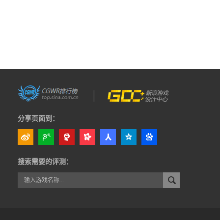
|
分享页面到：
搜索需要的评测：