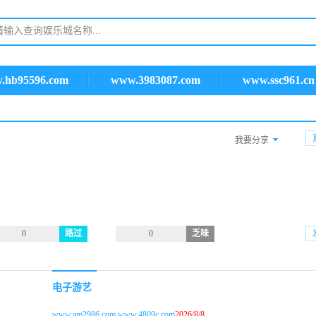
.hb95596.com
www.3983087.com
www.ssc961.cn
我要分享
新浪微博
0
路过
0
乏味
电子游艺
www.am2986.com www.4809c.com
2026/8/8