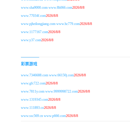
www.sha9000.com www.8h066.com
2026/8/8
www.77034f.com
2026/8/8
www.pjheilongjiang.com www.hc779.com
2026/8/8
www.1177167.com
2026/8/8
www.y37.com
2026/8/8
彩票游戏
www.7346688.com www.66150j.com
2026/8/8
www.gfc722.com
2026/8/8
www.7811y.com www.9999998722.com
2026/8/8
www.1319345.com
2026/8/8
www.111893.co
2026/8/8
www.ssc569.cn www.p666.com
2026/8/8