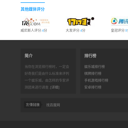
其他媒体评分
威尼斯人评分:
4
分
大发评分:
4
分
皇冠评分:
9
简介
排行榜
当你在浏览排行榜时，一定会
娱乐城排行榜
好奇我们是由什么标准来评判
棋牌排行榜
一个娱乐城，由怎样的专家评
手机游戏排行榜
测团来进行调查..
[详细]
安卓排行榜
找百度网