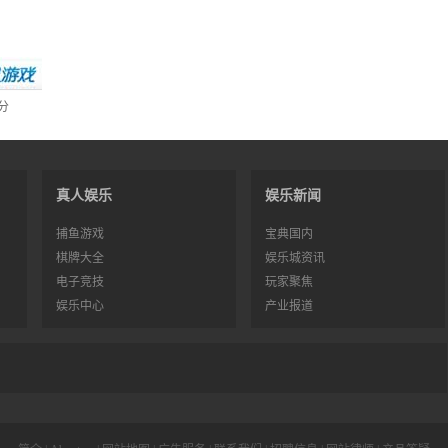
分
真人娱乐
娱乐新闻
捕鱼游戏
宝典国内
棋牌大全
娱乐城资讯
电子竞技
玩家聚焦
娱乐中心
产业报道