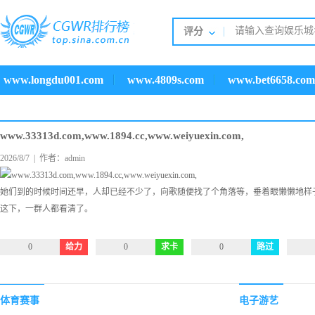
评分
评分
www.longdu001.com
www.4809s.com
www.bet6658.com
评测
www.33313d.com,www.1894.cc,www.weiyuexin.com,
2026/8/7 | 作者：admin
她们到的时候时间还早，人却已经不少了，向歌随便找了个角落等，垂着眼懒懒地样
这下，一群人都看清了。
0
给力
0
求卡
0
路过
体育赛事
电子游艺