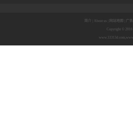
简介
|
About us
|
网站地图
|
广告
Copyright © 2016 
www.33313d.com,www