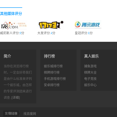
其他媒体评分
威尼斯人评分:
9
分
大发评分:
4
分
皇冠评分:
6
分
简介
排行榜
真人娱乐
当你在浏览排行榜
娱乐城排行榜
捕鱼游戏
时，一定会好奇我们
棋牌排行榜
棋牌大全
是由什么标准来评判
手机游戏排行榜
电子竞技
一个娱乐城，由怎样
安卓排行榜
娱乐中心
的专家评测团来进行
调查..
[详细]
找百度网