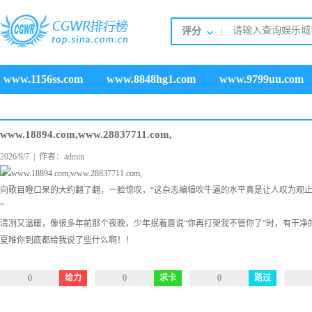
评分
评分
www.1156ss.com
www.8848hg1.com
www.9799uu.com
评测
www.18894.com,www.28837711.com,
2026/8/7 | 作者：admin
向歌目瞪口呆的大约翻了翻，一脸惊叹，“这杂志编辑吹牛逼的水平真是让人叹为观
”
清冽又温暖，像很多年前那个夜晚，少年抿着唇说“你再打架我不管你了”时，有干净
夏唯你到底都给我说了些什么啊！！
0
给力
0
求卡
0
路过