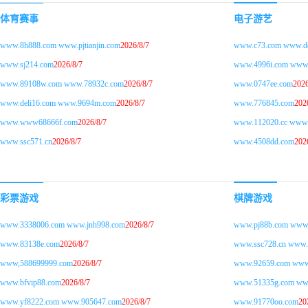
体育赛事
电子游艺
www.8h888.com www.pjtianjin.com
2026/8/7
www.c73.com www.d
www.sj214.com
2026/8/7
www.4996i.com www.
www.89108w.com www.78932c.com
2026/8/7
www.0747ee.com
2026
www.deli16.com www.9694m.com
2026/8/7
www.776845.com
202
www.www68666f.com
2026/8/7
www.112020.cc www
www.ssc571.cn
2026/8/7
www.4508dd.com
202
彩票游戏
棋牌游戏
www.3338006.com www.jnh998.com
2026/8/7
www.pj88b.com www.
www.83138e.com
2026/8/7
www.ssc728.cn www.
www,588699999.com
2026/8/7
www.92659.com www
www.bfvip88.com
2026/8/7
www.51335g.com ww
www.yf8222.com www.905647.com
2026/8/7
www.91770oo.com
20