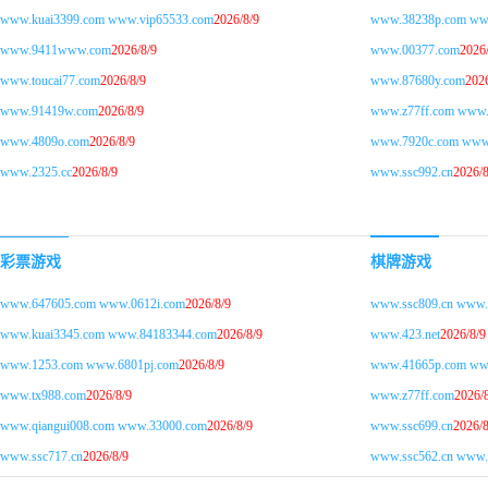
www.kuai3399.com www.vip65533.com
2026/8/9
www.38238p.com ww
www.9411www.com
2026/8/9
www.00377.com
2026
www.toucai77.com
2026/8/9
www.87680y.com
2026
www.91419w.com
2026/8/9
www.z77ff.com www.
www.4809o.com
2026/8/9
www.7920c.com www
www.2325.cc
2026/8/9
www.ssc992.cn
2026/8
彩票游戏
棋牌游戏
www.647605.com www.0612i.com
2026/8/9
www.ssc809.cn www
www.kuai3345.com www.84183344.com
2026/8/9
www.423.net
2026/8/9
www.1253.com www.6801pj.com
2026/8/9
www.41665p.com ww
www.tx988.com
2026/8/9
www.z77ff.com
2026/
www.qiangui008.com www.33000.com
2026/8/9
www.ssc699.cn
2026/8
www.ssc717.cn
2026/8/9
www.ssc562.cn www.